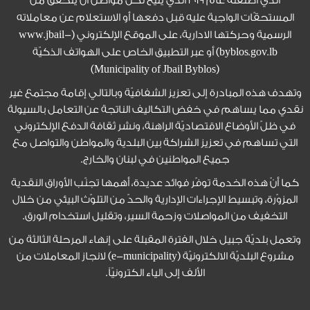
الذي أطلقته عام 2019 الذي يتيح لكلّ مواطن أن يتحقّق من
المستحقّات الواجبة عليه قبل دفعها أو الاستعلام عن معاملاته
الرسمية وحركتها الادارية، على الموقع الإلكتروني (www.jbail-
byblos.gov.lb) أو عبر التطبيق الخاص على الهواتف الذكيّة
(Municipality of Jbail Byblos)
وتهدف هذه المبادرة إلى تعزيز الشفافيّة وبالتالي إقامة مجتمع غير
نقدي مما يساهم في خفض التكاليف الناتجة عن التعامل بالسيولة
في ظلّ الأوضاع الاقتصاديّة الراهنة، ونشر ثقافة الدفع الإلكتروني
التي تساهم في تعزيز الشراكة بين البلدية والمواطن والتواصل مع
جميع المواطنين في لبنان والخارج.
كما أنّ هذه الخدمة توفّر فوائد عديدة، أهمها تجنّب الأوراق النقدية
المزوّرة، وتبسيط الإجراءات الإدارية والحدّ من التلوّث البيئي من خلال
التخفيف من المواصلات وزحمة السير، وتقليل استخدام الورق.
وتعمل بلديّة جبيل خلال الفترة المقبلة على إنهاء المرحلة الثالثة من
مشروع البلديّة الالكترونيّة (e-municipality) لانجاز المعاملات من
الألف إلى الياء الكترونيّاً.