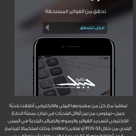
تماشياً مع كلّ من مشروعها البيئي والالكتروني، أطلقت بلديّة
جبيل-بيبلوس، من بين أوائل البلديّات في لبنان، منصّة الدفع
الالكتروني لتسديد الفواتير والرسوم والضرائب البلدية في المبنى
البلدي من خلال آلة POS أو اونلاين (online)، وذلك استكمالاً للبرنامج