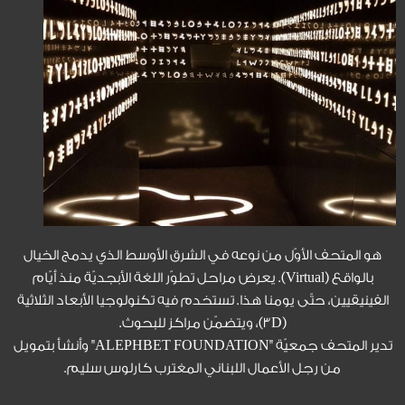
هو المتحف الأوّل من نوعه في الشرق الأوسط الذي يدمج الخيال
بالواقع (Virtual). يعرض مراحل تطوّر اللغة الأبجديّة منذ أيّام
الفينيقيين، حتّى يومنا هذا. تستخدم فيه تكنولوجيا الأبعاد الثلاثية
(3D)، ويتضمّن مراكز للبحوث.
تدير المتحف جمعيّة "ALEPHBET FOUNDATION" وأنشأ بتمويل
من رجل الأعمال اللبناني المغترب كارلوس سليم.