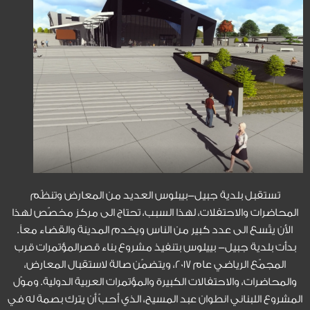
تستقبل بلدية جبيل-بيبلوس العديد من المعارض وتنظّم
المحاضرات والاحتفلات، لهذا السبب، تحتاج الى مركز مخصّص لهذا
الأن يتّسع الى عدد كبير من الناس ويخدم المدينة والقضاء معاً.
بدأت بلدية جبيل- بييلوس بتنفيذ مشروع بناء قصرالمؤتمرات قرب
المجمّع الرياضي عام 2017، ويتضمّن صالة لاستقبال المعارض،
والمحاضرات، والاحتفالات الكبيرة والمؤتمرات العربية الدولية. وموّل
المشروع اللبناني انطوان عبد المسيح، الذي أحبّ أن يترك بصمة له في