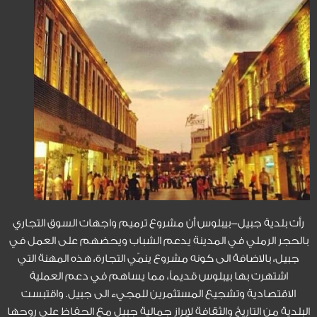
رأت بلدية جبيل-بيبلوس أن مشروع ترميم واجهات السوق التجاري
بالحجر الرملي في المدينة يدعم الشباب ويحضهم على العمل في
جبيل، بالاضافة الى كونه مشروع ينمّي التجارة، هذه المهنة التي
اشتهرت بها بيبلوس قديماً، مما يساهم في دعم العملية
الاقتصادية وتشجيع المستثمرين للمجيء الى جبيل. واقتبست
البلدية من التاريخ والثقافة لإبراز جمالية جبيل مع الحفاظ على روحها