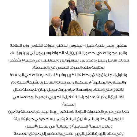
ستقبل رئيس بلدية جبيل – بيبلوس الدكتور جوزف الشامي وزير الطاقة
والمياه جو الصدي بحضور النائبين زياد الحواط وسيمون أبي رميا ورؤساء
بلديات ساحل جبيل وعدد من المسؤولين والمعنيين، في اجتماع خُصّص
لمتابعة ملف الصرف الصحي في المنطقة.
وتناول الاجتماع واقع محطة التكرير وشبكات الصرف الصحي المنفذة
والمشاريع المطلوبة لاستكمال ربط بلدات الساحل بالشبكة، حيث تم
الاتفاق على استلام مؤسسة مياه بيروت وجبل لبنان للمحطة خلال
الأسابيع المقبلة بعد إجراء التشغيل التجريبي، تمهيداً لوضعها في
الخدمة.
كما جرى عرض الخطوات اللازمة لاستكمال ربط البلدات بالمحطة وتأمين
التمويل المطلوب للمشاريع المتبقية، بما يساهم في حماية البيئة
وتعزيز التنمية السياحية والإنمائية في ساحل #جبيل.
وفي ختام الزيارة، انتقل الوزير الصدي والحضور إلى موقع المحطة