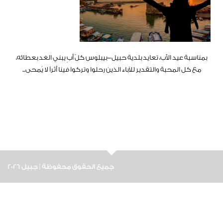
بمناسبة عيد الأب، تعايد بلدية حبيل-بيبلوس كلّ أبٍ يبني الغد بعطائه،
مع كل المحبة والتقدير للآباء الذين رحلوا وتركوا فينا أثراً لا يُمحى...
جميع الحقوق محفوظة | جبيل 2026