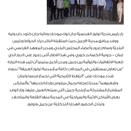
زار رئيس بلديّة تولوز الفرنسيّة جان لوك مودنك ونائبه جان كلود داردوليه
ووفد مرافق مدينة #جبيل حيث استقبله النائب زياد الحوّاط ورئيس
البلديّة وسام زعرور وأعضاء المجلس البلدي، ومدير المعهد الفرنسي في
لبنان - جونية الكساندر خوري. وفي هذا الاطار، أثنى زعرور على الدور الذي
تلعبه الاتفاقيات والتوأمة بين جبيل ومدن أخرى متمنياً أن تثمر هذه الزيارة
"عن تعاون مستقبلي في المجالات كافّة مع مدينة تولوز العريقة". بدوره،
شدّد مودنك على "الرّوابط التّاريخيّة الّتي تجمع فرنسا ولبنان
وشعبيهما"، مبديًا إعجابه بجمال بيبلوس وإدارة بلديتها". وأَلمح إلى
المشاريع المشتركة مع بلدية جبيل، الّتي سيتمّ العمل عليها. وزار الوفد
بعض الأماكن الاثريّة والسياحيّة في المدينة منها القلعة والمتاحف،
وتبادل الحضور الهدايا التذكاريّة عن جبيل وتولوز.