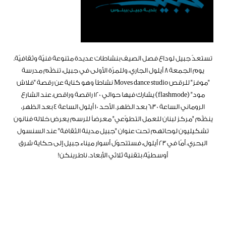
تستعدّ جبيل لوداع فصل الصيف بنشاطات عديدة متنوعة فنيّة وثقافيّة.
يوم الجمعة ٨ أيلول الجاري، وللمرّة الأولى في جبيل، تنظّم مدرسة
"موفز" للرقص Moves dance studio نشاطاً وهو كناية عن رقصة "فلاش
مود" (flashmode) يشارك فيها حوالي ١٢٠ راقصة وراقص، عند الشارع
الروماني الساعة ٦:٣٠ بعد الظهر. الأحد ١٠ أيلول الساعة ٤ بعد الظهر،
ينظّم "مركز لبنان للعمل التطوّعي" معرضاً للرسم يعرض خلاله فنانون
تشكيليون لوحاتهم تحت عنوان "جبيل مدينة الثقافة" عند السنسول
البحري. أمّا في ٢٣ أيلول، فستتحوّل أسوار ميناء جبيل إلى حكاية شرق
أوسطيّة، بتقنية ثلاثي الأبعاد. ناطرينكن!