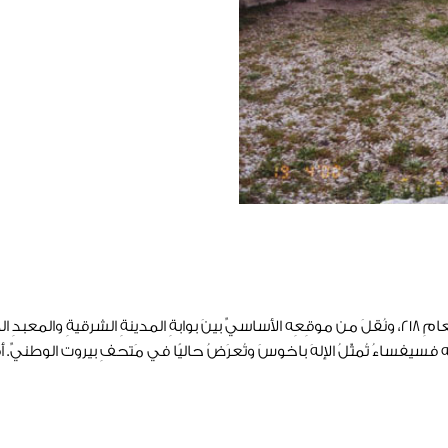
بُنيَ المسرحُ الرومانيُّ الذي لم يبقَ منه إلا ثُلْثُه حوالى العامِ 218، ونُقلَ من موقِعِه الأساسيِّ بينَ بو
ه فسيفساءُ تُمثّلُ الإلهَ باخوسَ وتُعرَضُ حاليًا في مَتحفِ بيروت الوطنيِّ.