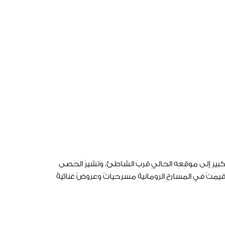
ابةِ المدينةِ الشرقيةِ والمعبدِ الكبيرِ إلى موقِعِه الحاليِ قربَ الشاطئِ. وَتشيرُ الحَصى
 أقيمَتْ في المسارحِ الرومانيةِ مسرحياتٌ وعروضٌ غنائيةٌ