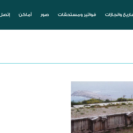
ريع وانجازات
فواتير ومستحقات
صور
أماكن
إتصل 