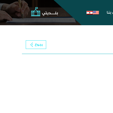
بنا
رجوع