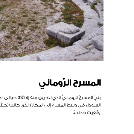
المسرح الرّوماني
السوداءُ في وَسَطِ المسرحِ إلى المكانِ الذي كانتْ تحتلُّ
وأُلقِيتْ خُطَبٌ.